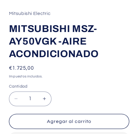
Mitsubishi Electric
MITSUBISHI MSZ-
AY50VGK -AIRE
ACONDICIONADO
Precio
€1.725,00
habitual
Impuestos incluidos.
Cantidad
Cantidad
Reducir
Aumentar
cantidad
cantidad
para
para
MITSUBISHI
MITSUBISHI
Agregar al carrito
MSZ-
MSZ-