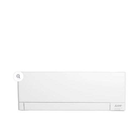
Abrir
elemento
multimedia
1