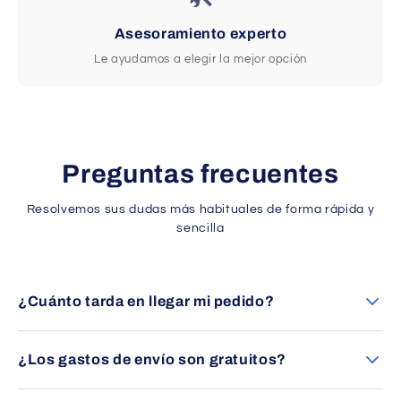
Asesoramiento experto
Le ayudamos a elegir la mejor opción
Preguntas frecuentes
Resolvemos sus dudas más habituales de forma rápida y
sencilla
¿Cuánto tarda en llegar mi pedido?
Los envíos se entregan en un plazo aproximado de 24 a 48
horas en España peninsular (excepto Canarias).
¿Los gastos de envío son gratuitos?
Sí, ofrecemos envío gratuito en la mayoría de pedidos