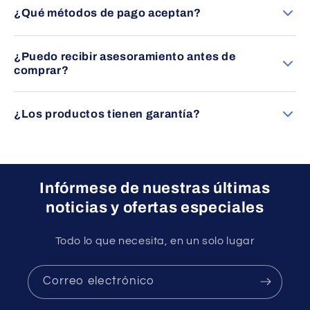
dentro de España peninsular. Consulte las condiciones
¿Qué métodos de pago aceptan?
específicas en cada producto.
Puede pagar mediante transferencia bancaria, tarjeta
¿Puedo recibir asesoramiento antes de
(Visa/Mastercard) o PayPal, siempre con total seguridad.
comprar?
Por supuesto. Nuestro equipo le asesorará sin compromiso
para ayudarle a elegir el producto más adecuado a sus
¿Los productos tienen garantía?
necesidades.
Sí, todos nuestros productos cuentan con garantía oficial
del fabricante.
Infórmese de nuestras últimas
noticias y ofertas especiales
Todo lo que necesita, en un solo lugar
Correo electrónico