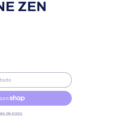
NE ZEN
tado
do
E
nes de pago