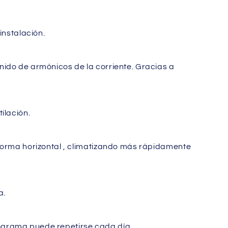
instalación.
nido de armónicos de la corriente. Gracias a
ilación.
 forma horizontal , climatizando más rápidamente
a.
ograma puede repetirse cada día.