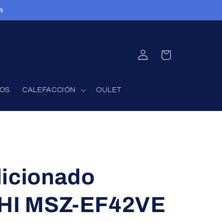
m
INICIAR
CARRITO
SESIÓN
FOS
CALEFACCIÓN
OULET
dicionado
HI MSZ-EF42VE