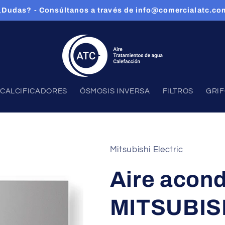
¿Dudas? - Consúltanos a través de info@comercialatc.co
CALCIFICADORES
ÓSMOSIS INVERSA
FILTROS
GRI
Mitsubishi Electric
Aire acon
MITSUBIS