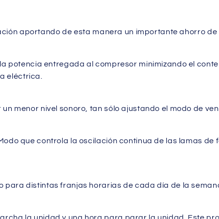
talación aportando de esta manera un importante ahorro de 
 la potencia entregada al compresor minimizando el conte
a eléctrica.
un menor nivel sonoro, tan sólo ajustando el modo de vent
Modo que controla la oscilación continua de las lamas de
para distintas franjas horarias de cada día de la seman
rcha la unidad y una hora para parar la unidad. Este pr