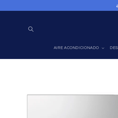
Ir
directamente
al contenido
AIRE ACONDICIONADO
DES
Ir
directamente
a la
información
del producto