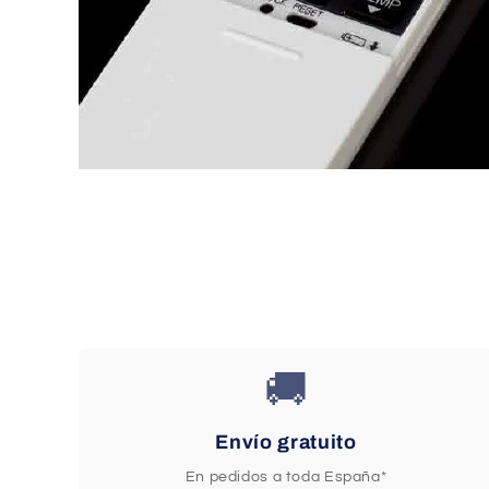
🚚
Envío gratuito
En pedidos a toda España*