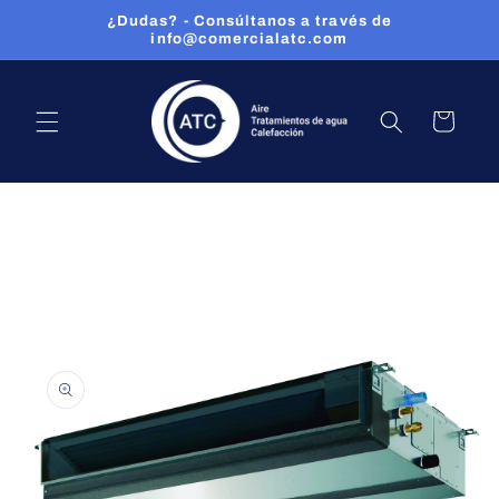
Ir
¿Dudas? - Consúltanos a través de
directamente
info@comercialatc.com
al contenido
CARRITO
Ir
directamente
a la
información
del producto