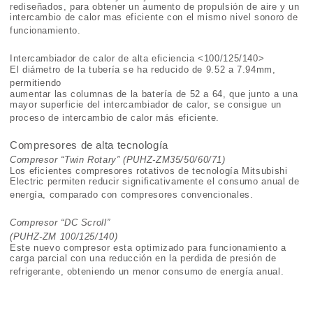
redise
ñ
ados, para obtener un aumento de propulsi
ó
n de aire y un
intercambio de calor mas eficiente con el mismo nivel sonoro de
funcionamiento.
Intercambiador de calor de alta eficiencia <100/125/140>
El di
á
metro de la tuber
í
a se ha reducido de 9.52 a 7.94mm,
permitiendo
aumentar las columnas de la bater
í
a de 52 a 64, que junto a una
mayor superficie del intercambiador de calor, se consigue un
proceso de intercambio de calor m
á
s eficiente.
Compresores de alta tecnología
Compresor “Twin Rotary” (PUHZ-ZM35/50/60/71)
Los eficientes compresores rotativos de tecnolog
í
a Mitsubishi
Electric permiten reducir significativamente el consumo anual de
energ
í
a, comparado con compresores convencionales.
Compresor “DC Scroll”
(PUHZ-ZM 100/125/140)
Este nuevo compresor esta optimizado para funcionamiento a
carga parcial con una reducci
ó
n en la perdida de presi
ó
n de
refrigerante, obteniendo un menor consumo de energ
í
a anual.