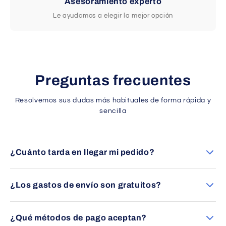
Asesoramiento experto
Le ayudamos a elegir la mejor opción
Preguntas frecuentes
Resolvemos sus dudas más habituales de forma rápida y
sencilla
¿Cuánto tarda en llegar mi pedido?
Los envíos se entregan en un plazo aproximado de 24 a 48
horas en España peninsular (excepto Canarias).
¿Los gastos de envío son gratuitos?
Sí, ofrecemos envío gratuito en la mayoría de pedidos
dentro de España peninsular. Consulte las condiciones
¿Qué métodos de pago aceptan?