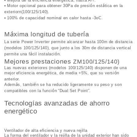
é
•
Mejora de la eficiencia energ
tica, hasta A
.
++
ó
á
•
Motor opcional para obtener 30Pa de presi
n est
tica en la
exteriorn(100/125/140).
•
100% de capacidad nominal en calor hasta -3oC.
á
í
M
xima longitud de tuber
a
La serie Power Inverter permite alcanzar hasta
100m de distancia
(modelos 100/125/140), que junto a los 30m de distancia vertical
á
ó
permite una f
cil instalaci
n.
Mejores prestaciones
ZM100/125/140)
Las nuevas exteriores (modelos 100/125/140) disponen de una
ó
mejor
eficiencia energética
, de media +5%, que su versi
n
anterior.
á
é
Adem
s, tambi
n se ha reducido ligeramente su peso y son
ó
compatibles con la funci
n
“
Dual Set Point
”
.
Tecnologías avanzadas de ahorro
energético
Ventilador de alta eficiencia y nueva rejilla
La forma del ventilador y la rejilla de la unidad exterior han sido