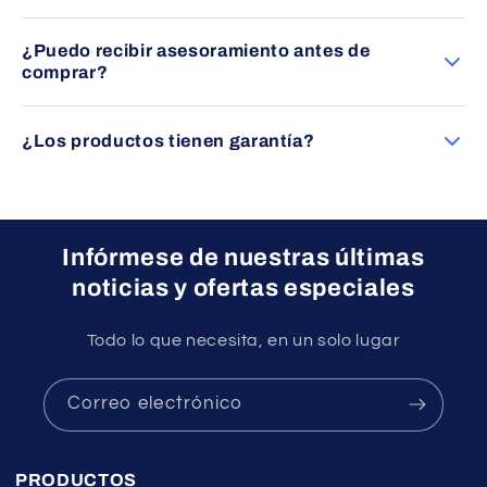
específicas en cada producto.
Puede pagar mediante transferencia bancaria, tarjeta
¿Puedo recibir asesoramiento antes de
(Visa/Mastercard) o PayPal, siempre con total seguridad.
comprar?
Por supuesto. Nuestro equipo le asesorará sin compromiso
para ayudarle a elegir el producto más adecuado a sus
¿Los productos tienen garantía?
necesidades.
Sí, todos nuestros productos cuentan con garantía oficial
del fabricante.
Infórmese de nuestras últimas
noticias y ofertas especiales
Todo lo que necesita, en un solo lugar
Correo electrónico
PRODUCTOS