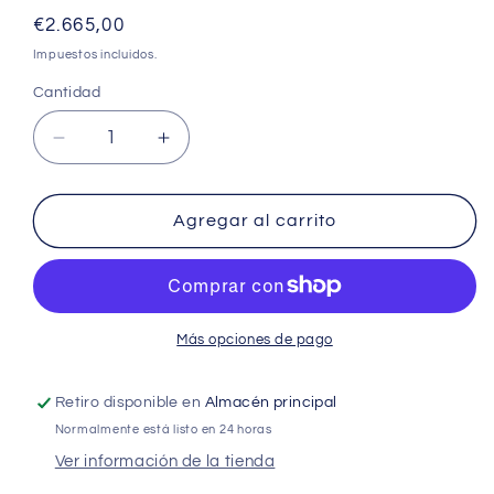
Precio
€2.665,00
habitual
Impuestos incluidos.
Cantidad
Cantidad
Reducir
Aumentar
cantidad
cantidad
para
para
MPEZ-
MPEZ-
Agregar al carrito
71VJA2
71VJA2
–
–
CONDUCTOS
CONDUCTOS
POWER
POWER
INVERTER
INVERTER
Más opciones de pago
MITSUBISHI
MITSUBISHI
ELECTRIC
ELECTRIC
Retiro disponible en
Almacén principal
Normalmente está listo en 24 horas
Ver información de la tienda