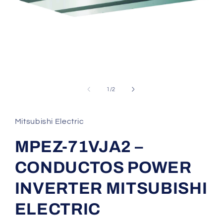
Abrir
elemento
multimedia
1
en
una
ventana
modal
de
1
/
2
Mitsubishi Electric
MPEZ-71VJA2 –
CONDUCTOS POWER
INVERTER MITSUBISHI
ELECTRIC