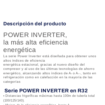
Descripción del producto
POWER INVERTER,
la más alta eficiencia
energética
La serie Power Inverter est
á
dise
ñ
ada para obtener unos
altos
í
ndices de eficiencia
energ
é
tica estacional, gracias al nuevo dise
ñ
o del
compresor y al uso de las
ú
ltimas tecnolog
í
as de ahorro
energ
é
tico, alcanzando altos
í
ndices de A
o A
, tanto en
+
++
refrigeraci
ó
n como en calefacci
ó
n en la mayor
í
a de las
categor
í
as
Serie POWER INVERTER en R32
í
á
í
•
Distancias frigor
ficas m
ximas hasta 100m de tuber
a total
(100/125/140).