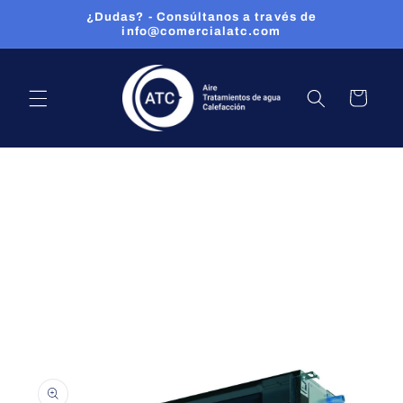
Ir
¿Dudas? - Consúltanos a través de
directamente
info@comercialatc.com
al contenido
CARRITO
Ir
directamente
a la
información
del producto