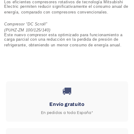
Los eficientes compresores rotativos de tecnolog
í
a Mitsubishi
Electric permiten reducir significativamente el consumo anual de
energ
í
a, comparado con compresores convencionales.
Compresor “DC Scroll”
(PUHZ-ZM 100/125/140)
Este nuevo compresor esta optimizado para funcionamiento a
carga parcial con una reducci
ó
n en la perdida de presi
ó
n de
refrigerante, obteniendo un menor consumo de energ
í
a anual.
🚚
Envío gratuito
En pedidos a toda España*