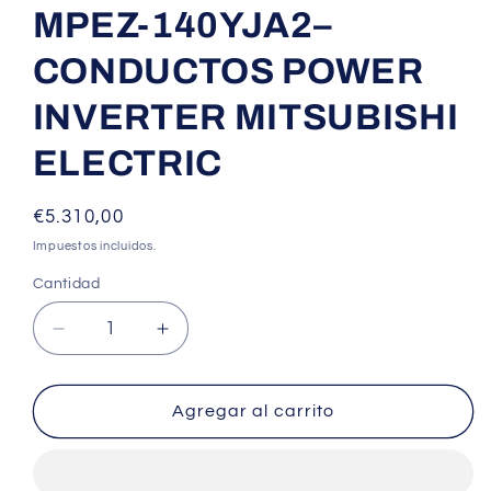
MPEZ-140YJA2–
CONDUCTOS POWER
INVERTER MITSUBISHI
ELECTRIC
Precio
€5.310,00
habitual
Impuestos incluidos.
Cantidad
Cantidad
Reducir
Aumentar
cantidad
cantidad
para
para
MPEZ-
MPEZ-
Agregar al carrito
140YJA2–
140YJA2–
CONDUCTOS
CONDUCTOS
POWER
POWER