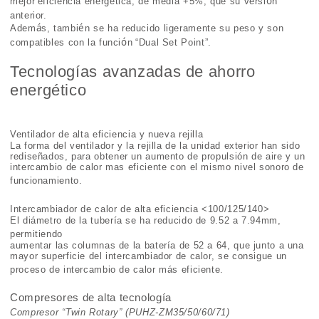
ó
mejor
eficiencia energética
, de media +5%, que su versi
n
anterior.
á
é
Adem
s, tambi
n se ha reducido ligeramente su peso y son
ó
compatibles con la funci
n
“
Dual Set Point
”
.
Tecnologías avanzadas de ahorro
energético
Ventilador de alta eficiencia y nueva rejilla
La forma del ventilador y la rejilla de la unidad exterior han sido
redise
ñ
ados, para obtener un aumento de propulsi
ó
n de aire y un
intercambio de calor mas eficiente con el mismo nivel sonoro de
funcionamiento.
Intercambiador de calor de alta eficiencia <100/125/140>
El di
á
metro de la tuber
í
a se ha reducido de 9.52 a 7.94mm,
permitiendo
aumentar las columnas de la bater
í
a de 52 a 64, que junto a una
mayor superficie del intercambiador de calor, se consigue un
proceso de intercambio de calor m
á
s eficiente.
Compresores de alta tecnología
Compresor “Twin Rotary” (PUHZ-ZM35/50/60/71)