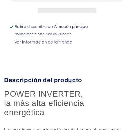
INVERTER
INVERTER
MITSUBISHI
MITSUBISHI
ELECTRIC
ELECTRIC
Retiro disponible en
Almacén principal
Normalmente está listo en 24 horas
Ver información de la tienda
Descripción del producto
POWER INVERTER,
la más alta eficiencia
energética
La serie Power Inverter est
á
dise
ñ
ada para obtener unos