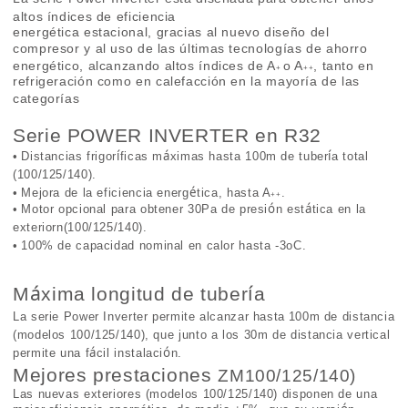
altos
í
ndices de eficiencia
energ
é
tica estacional, gracias al nuevo dise
ñ
o del
compresor y al uso de las
ú
ltimas tecnolog
í
as de ahorro
energ
é
tico, alcanzando altos
í
ndices de A
o A
, tanto en
+
++
refrigeraci
ó
n como en calefacci
ó
n en la mayor
í
a de las
categor
í
as
Serie POWER INVERTER en R32
í
á
í
•
Distancias frigor
ficas m
ximas hasta 100m de tuber
a total
(100/125/140).
é
•
Mejora de la eficiencia energ
tica, hasta A
.
++
ó
á
•
Motor opcional para obtener 30Pa de presi
n est
tica en la
exteriorn(100/125/140).
•
100% de capacidad nominal en calor hasta -3oC.
á
í
M
xima longitud de tuber
a
La serie Power Inverter permite alcanzar hasta
100m de distancia
(modelos 100/125/140), que junto a los 30m de distancia vertical
á
ó
permite una f
cil instalaci
n.
Mejores prestaciones
ZM100/125/140)
Las nuevas exteriores (modelos 100/125/140) disponen de una