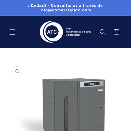
Ir
¿Dudas? - Consúltanos a través de
directamente
info@comercialatc.com
al contenido
CARRITO
Ir
directamente
a la
información
del producto