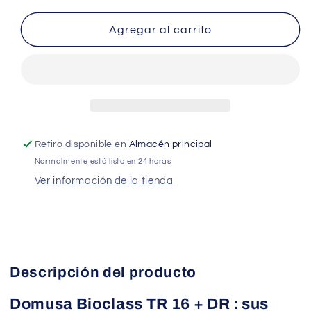
para
para
Domusa
Domusa
Agregar al carrito
Bioclass
Bioclass
TR
TR
16
16
+
+
DR
DR
Retiro disponible en
Almacén principal
Normalmente está listo en 24 horas
Ver información de la tienda
Descripción del producto
Domusa Bioclass TR 16 + DR : sus