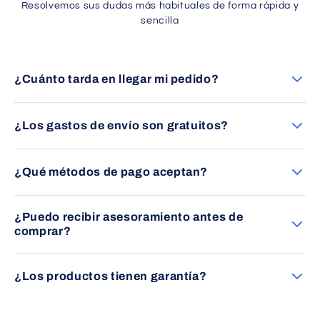
Resolvemos sus dudas más habituales de forma rápida y
sencilla
¿Cuánto tarda en llegar mi pedido?
Los envíos se entregan en un plazo aproximado de 24 a 48
horas en España peninsular (excepto Canarias).
¿Los gastos de envío son gratuitos?
Sí, ofrecemos envío gratuito en la mayoría de pedidos
dentro de España peninsular. Consulte las condiciones
¿Qué métodos de pago aceptan?
específicas en cada producto.
Puede pagar mediante transferencia bancaria, tarjeta
¿Puedo recibir asesoramiento antes de
(Visa/Mastercard) o PayPal, siempre con total seguridad.
comprar?
Por supuesto. Nuestro equipo le asesorará sin compromiso
para ayudarle a elegir el producto más adecuado a sus
¿Los productos tienen garantía?
necesidades.
Sí, todos nuestros productos cuentan con garantía oficial