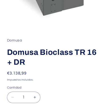
Abrir
elemento
multimedia
1
Domusa
en
una
ventana
Domusa Bioclass TR 16
modal
+ DR
Precio
€3.138,99
habitual
Impuestos incluidos.
Cantidad
Cantidad
Reducir
Aumentar
cantidad
cantidad