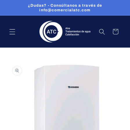
Ir
¿Dudas? - Consúltanos a través de
directamente
info@comercialatc.com
al contenido
CARRITO
Ir
directamente
a la
información
del producto