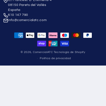
08150 Parets del Vallès
España
610 147 790
info@comercialatc.com
Formas
de
pago
© 2026,
ComercialATC
Tecnología de Shopify
Política de privacidad