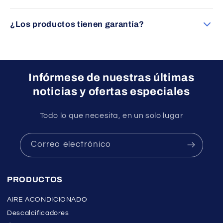
Por supuesto. Nuestro equipo le asesorará sin compromiso
para ayudarle a elegir el producto más adecuado a sus
¿Los productos tienen garantía?
necesidades.
Sí, todos nuestros productos cuentan con garantía oficial
del fabricante.
Infórmese de nuestras últimas
noticias y ofertas especiales
Todo lo que necesita, en un solo lugar
Correo electrónico
PRODUCTOS
AIRE ACONDICIONADO
Descalcificadores