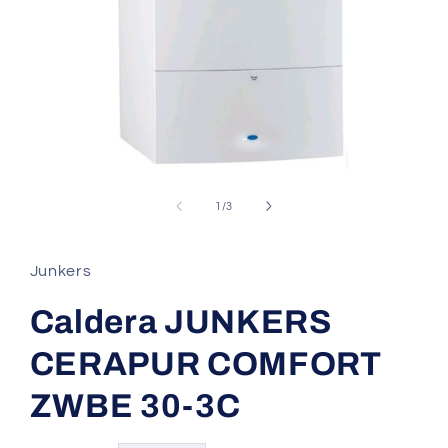
Abrir
elemento
multimedia
de
1
/
3
1
en
una
ventana
Junkers
modal
Caldera JUNKERS
CERAPUR COMFORT
ZWBE 30-3C