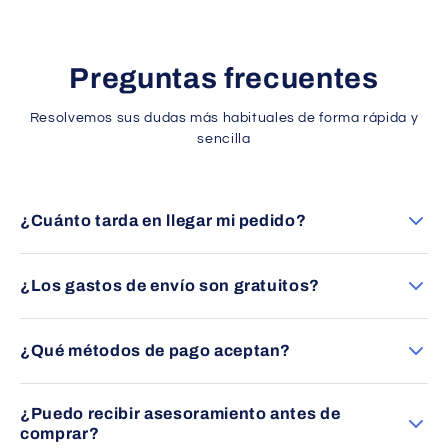
Preguntas frecuentes
Resolvemos sus dudas más habituales de forma rápida y
sencilla
¿Cuánto tarda en llegar mi pedido?
Los envíos se entregan en un plazo aproximado de 24 a 48
horas en España peninsular (excepto Canarias).
¿Los gastos de envío son gratuitos?
Sí, ofrecemos envío gratuito en la mayoría de pedidos
dentro de España peninsular. Consulte las condiciones
¿Qué métodos de pago aceptan?
específicas en cada producto.
Puede pagar mediante transferencia bancaria, tarjeta
¿Puedo recibir asesoramiento antes de
(Visa/Mastercard) o PayPal, siempre con total seguridad.
comprar?