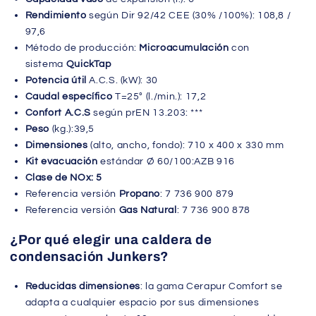
Rendimiento
según Dir 92/42 CEE (30% /100%): 108,8 /
97,6
Método de producción:
Microacumulación
con
sistema
QuickTap
Potencia útil
A.C.S. (kW): 30
Caudal específico
T=25° (l./min.): 17,2
Confort A.C.S
según prEN 13.203: ***
Peso
(kg.):39,5
Dimensiones
(alto, ancho, fondo): 710 x 400 x 330 mm
Kit evacuación
estándar Ø 60/100:AZB 916
Clase de NOx: 5
Referencia versión
Propano
: 7 736 900 879
Referencia versión
Gas Natural
: 7 736 900 878
¿Por qué elegir una caldera de
condensación Junkers?
Reducidas dimensiones
: la gama Cerapur Comfort se
adapta a cualquier espacio por sus dimensiones