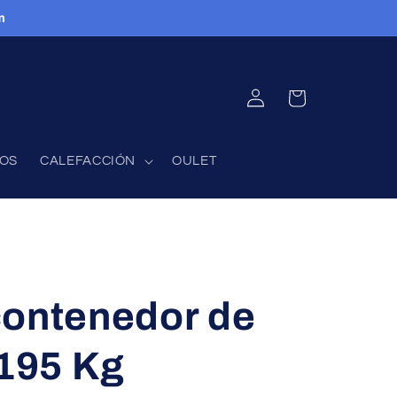
m
INICIAR
CARRITO
SESIÓN
FOS
CALEFACCIÓN
OULET
contenedor de
 195 Kg