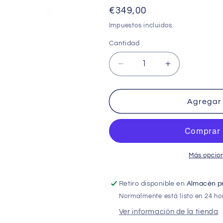
Precio
€349,00
habitual
Impuestos incluidos.
Cantidad
Cantidad
Reducir
Aumentar
cantidad
cantidad
para
para
Depósito
Depósito
Agregar 
contenedor
contenedor
de
de
pellets
pellets
de
de
195
195
Más opcio
Kg
Kg
Retiro disponible en
Almacén pr
Normalmente está listo en 24 ho
Ver información de la tienda