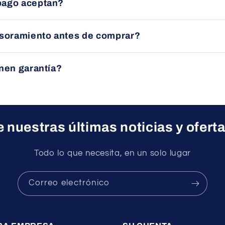
pago aceptan?
ducto.
nsferencia bancaria, tarjeta (Visa/Mastercard) o PayPal, siem
esoramiento antes de comprar?
quipo le asesorará sin compromiso para ayudarle a elegir el p
nen garantía?
ctos cuentan con garantía oficial del fabricante.
 nuestras últimas noticias y ofert
Todo lo que necesita, en un solo lugar
Correo electrónico