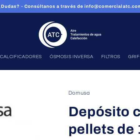
¿Dudas? - Consúltanos a través de info@comercialatc.co
CALCIFICADORES
ÓSMOSIS INVERSA
FILTROS
GRI
Domusa
Depósito 
pellets de