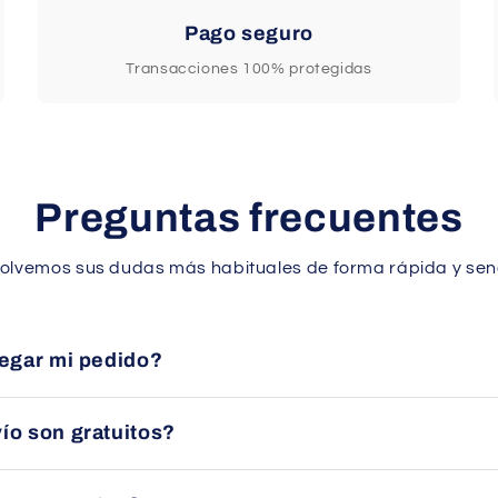
Pago seguro
Transacciones 100% protegidas
Preguntas frecuentes
olvemos sus dudas más habituales de forma rápida y senc
legar mi pedido?
en un plazo aproximado de 24 a 48 horas en España peninsular 
ío son gratuitos?
uito en la mayoría de pedidos dentro de España peninsular. Con