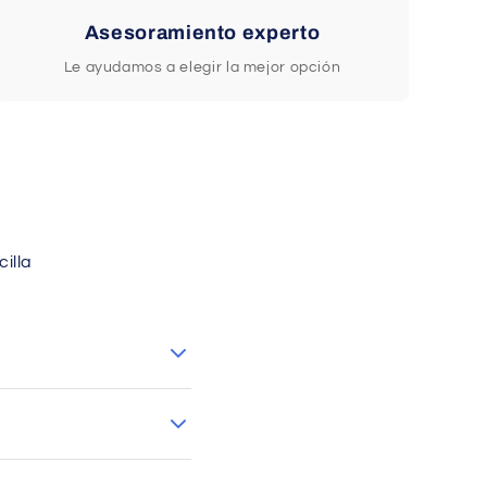
Asesoramiento experto
Le ayudamos a elegir la mejor opción
illa
(excepto Canarias).
sulte las condiciones