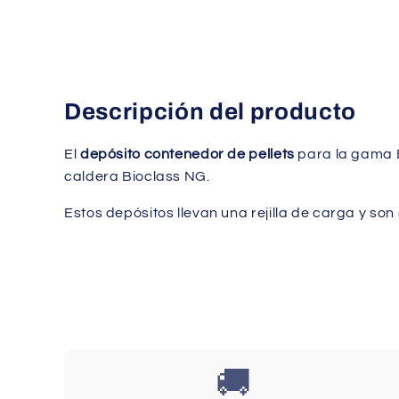
1
en
una
ventana
modal
Descripción del producto
El
depósito contenedor de pellets
para la gama 
caldera Bioclass NG.
Estos depósitos llevan una rejilla de carga y so
🚚