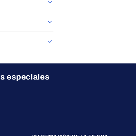
pre con total seguridad.
roducto más adecuado a
as especiales