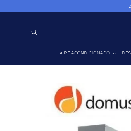
Ir
directamente
al contenido
AIRE ACONDICIONADO
DES
Ir
directamente
a la
información
del producto