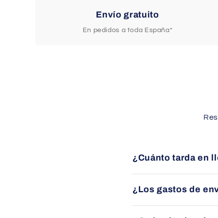
Envío gratuito
En pedidos a toda España*
Res
¿Cuánto tarda en l
Los envíos se entregan 
¿Los gastos de env
Sí, ofrecemos envío grat