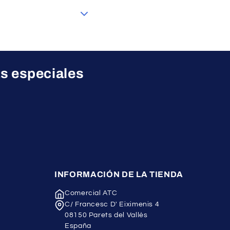
roducto más adecuado a
as especiales
INFORMACIÓN DE LA TIENDA
Comercial ATC
C/ Francesc D' Eiximenis 4
08150 Parets del Vallès
España