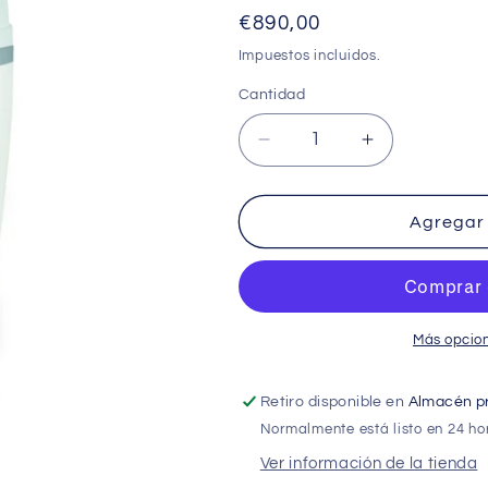
Precio
€890,00
habitual
Impuestos incluidos.
Cantidad
Cantidad
Reducir
Aumentar
cantidad
cantidad
para
para
DESCALCIFICADOR
DESCALCIF
Agregar 
WATERMARK
WATERMAR
30
30
Más opcio
Retiro disponible en
Almacén pr
Normalmente está listo en 24 ho
Ver información de la tienda