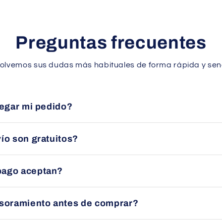
Preguntas frecuentes
olvemos sus dudas más habituales de forma rápida y senc
legar mi pedido?
en un plazo aproximado de 24 a 48 horas en España peninsular 
ío son gratuitos?
uito en la mayoría de pedidos dentro de España peninsular. Con
pago aceptan?
ducto.
nsferencia bancaria, tarjeta (Visa/Mastercard) o PayPal, siem
esoramiento antes de comprar?