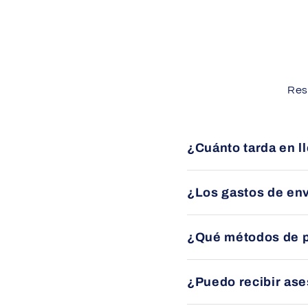
Res
¿Cuánto tarda en l
Los envíos se entregan 
¿Los gastos de env
Sí, ofrecemos envío grat
¿Qué métodos de 
específicas en cada pro
Puede pagar mediante tra
¿Puedo recibir as