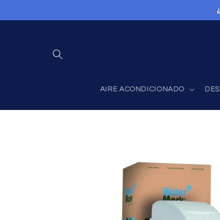
Ir
directamente
al contenido
AIRE ACONDICIONADO
DES
Ir
directamente
a la
información
del producto