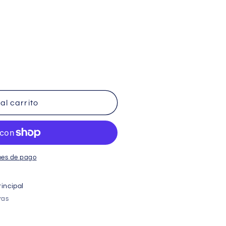
ICADOR
al carrito
K
nes de pago
incipal
ras