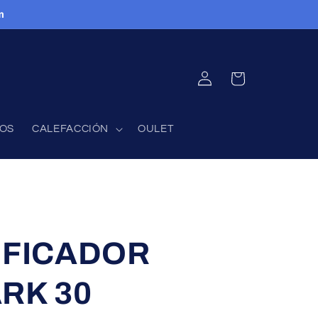
m
INICIAR
CARRITO
SESIÓN
FOS
CALEFACCIÓN
OULET
IFICADOR
RK 30