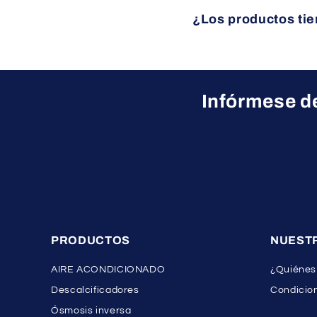
Por supuesto. Nuestro e
¿Los productos tie
sus necesidades.
Sí, todos nuestros produ
Infórmese de
PRODUCTOS
NUEST
AIRE ACONDICIONADO
¿Quiénes
Descalcificadores
Condicion
Ósmosis inversa