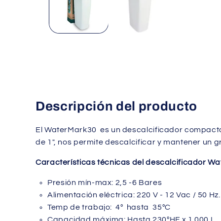
una
ventana
modal
Descripción del producto
El WaterMark30 es un descalcificador compacto
de 1", nos permite descalcificar y mantener un g
Características técnicas del descalcificador W
Presión mín-max: 2,5 -6 Bares
Alimentación eléctrica: 220 V - 12 Vac / 50 Hz.
Temp de trabajo: 4º hasta 35ºC
Capacidad máxima: Hasta 230ºHF x 1.000 L