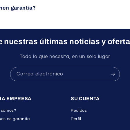
quipo le asesorará sin compromiso para ayudarle a elegir el p
nen garantía?
ctos cuentan con garantía oficial del fabricante.
 nuestras últimas noticias y ofert
Todo lo que necesita, en un solo lugar
Correo electrónico
RA EMPRESA
SU CUENTA
 somos?
Pedidos
es de garantía
Perfil