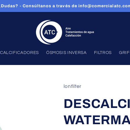
¿Dudas? - Consúltanos a través de info@comercialatc.co
CALCIFICADORES
ÓSMOSIS INVERSA
FILTROS
GRI
Ionfilter
DESCALC
WATERMA