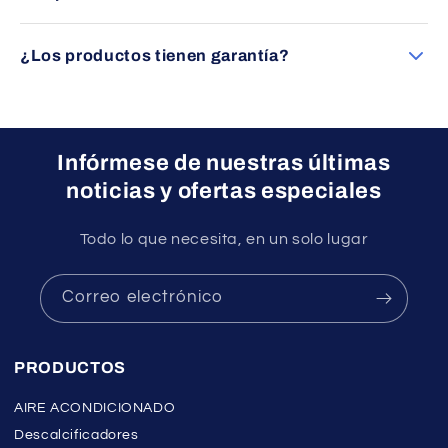
Por supuesto. Nuestro equipo le asesorará sin compromiso
para ayudarle a elegir el producto más adecuado a sus
¿Los productos tienen garantía?
necesidades.
Sí, todos nuestros productos cuentan con garantía oficial
del fabricante.
Infórmese de nuestras últimas
noticias y ofertas especiales
Todo lo que necesita, en un solo lugar
Correo electrónico
PRODUCTOS
AIRE ACONDICIONADO
Descalcificadores