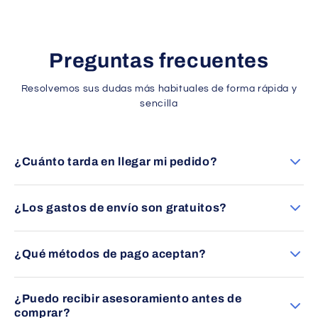
Preguntas frecuentes
Resolvemos sus dudas más habituales de forma rápida y
sencilla
¿Cuánto tarda en llegar mi pedido?
Los envíos se entregan en un plazo aproximado de 24 a 48
horas en España peninsular (excepto Canarias).
¿Los gastos de envío son gratuitos?
Sí, ofrecemos envío gratuito en la mayoría de pedidos
dentro de España peninsular. Consulte las condiciones
¿Qué métodos de pago aceptan?
específicas en cada producto.
Puede pagar mediante transferencia bancaria, tarjeta
¿Puedo recibir asesoramiento antes de
(Visa/Mastercard) o PayPal, siempre con total seguridad.
comprar?