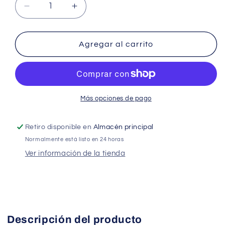
Reducir
Aumentar
cantidad
cantidad
para
para
Osmosis
Osmosis
Agregar al carrito
PUREMAX
PUREMAX
RO
RO
5
5
etapas
etapas
Más opciones de pago
Retiro disponible en
Almacén principal
Normalmente está listo en 24 horas
Ver información de la tienda
Descripción del producto