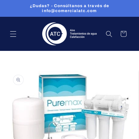
Ir
¿Dudas? - Consúltanos a través de
directamente
info@comercialatc.com
al contenido
CARRITO
Ir
directamente
a la
información
del producto