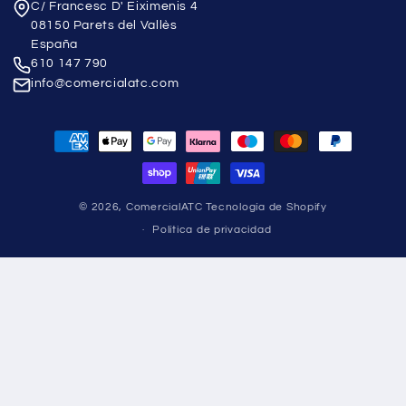
C/ Francesc D' Eiximenis 4
08150 Parets del Vallès
España
610 147 790
info@comercialatc.com
Formas
de
pago
© 2026,
ComercialATC
Tecnología de Shopify
Política de privacidad