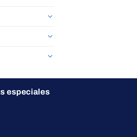
sulte las condiciones
pre con total seguridad.
roducto más adecuado a
as especiales