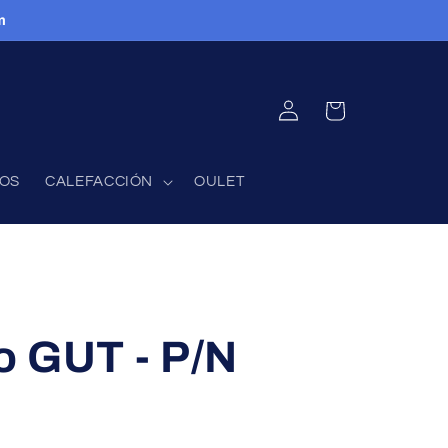
m
INICIAR
CARRITO
SESIÓN
FOS
CALEFACCIÓN
OULET
o GUT - P/N