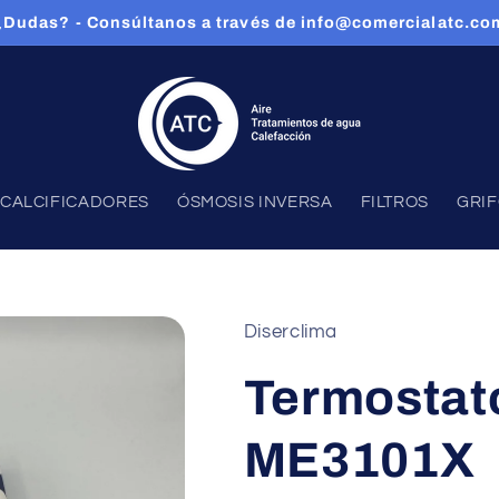
¿Dudas? - Consúltanos a través de info@comercialatc.co
CALCIFICADORES
ÓSMOSIS INVERSA
FILTROS
GRI
Diserclima
Termostat
ME3101X