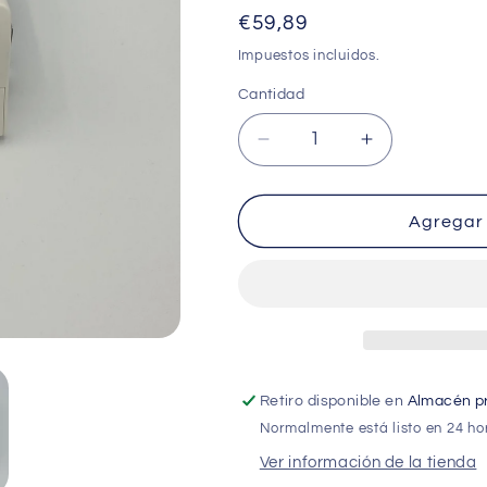
Precio
€59,89
habitual
Impuestos incluidos.
Cantidad
Cantidad
Reducir
Aumentar
cantidad
cantidad
para
para
Termostato
Termostato
Agregar 
GUT
GUT
-
-
P/N
P/N
ME3101X
ME3101X
Retiro disponible en
Almacén pr
Normalmente está listo en 24 ho
Ver información de la tienda