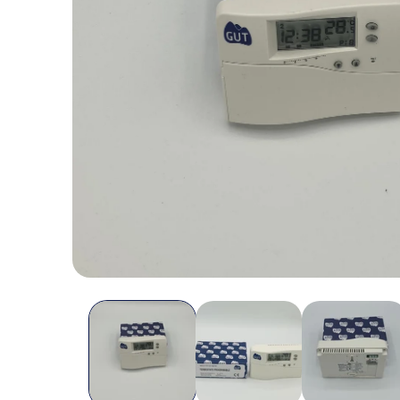
Abrir
elemento
multimedia
1
en
una
ventana
modal