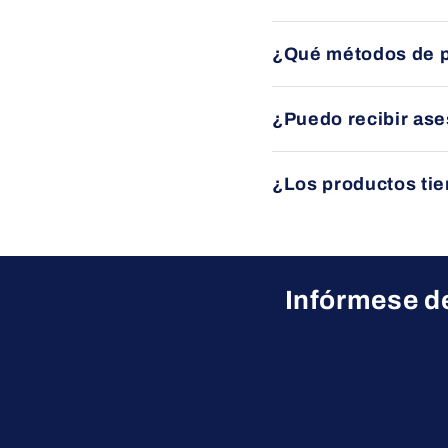
Sí, ofrecemos envío grat
¿Qué métodos de 
específicas en cada pro
Puede pagar mediante tra
¿Puedo recibir as
Por supuesto. Nuestro e
¿Los productos tie
sus necesidades.
Sí, todos nuestros produ
Infórmese de