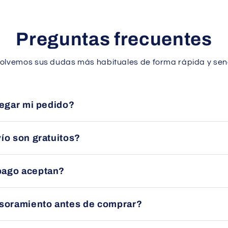
Preguntas frecuentes
olvemos sus dudas más habituales de forma rápida y senc
legar mi pedido?
en un plazo aproximado de 24 a 48 horas en España peninsular 
ío son gratuitos?
uito en la mayoría de pedidos dentro de España peninsular. Con
pago aceptan?
ducto.
nsferencia bancaria, tarjeta (Visa/Mastercard) o PayPal, siem
esoramiento antes de comprar?
quipo le asesorará sin compromiso para ayudarle a elegir el p