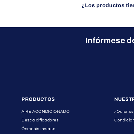
¿Los productos tie
sus necesidades.
Sí, todos nuestros produ
Infórmese de
PRODUCTOS
NUEST
AIRE ACONDICIONADO
¿Quiénes
Descalcificadores
Condicion
Ósmosis inversa