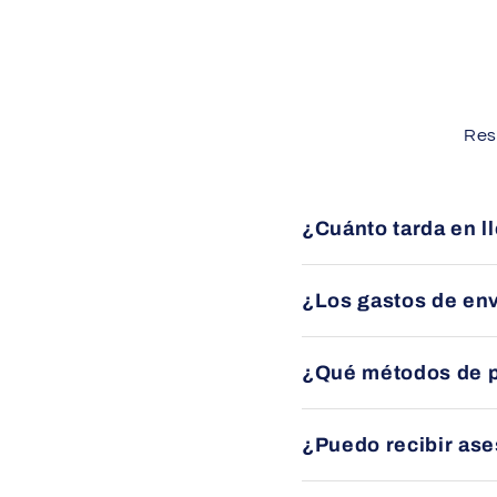
Res
¿Cuánto tarda en l
Los envíos se entregan 
¿Los gastos de env
Sí, ofrecemos envío grat
¿Qué métodos de 
específicas en cada pro
Puede pagar mediante tra
¿Puedo recibir as
Por supuesto. Nuestro e