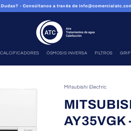
¿Dudas? - Consúltanos a través de info@comercialatc.co
CALCIFICADORES
ÓSMOSIS INVERSA
FILTROS
GRI
Mitsubishi Electric
MITSUBIS
AY35VGK 