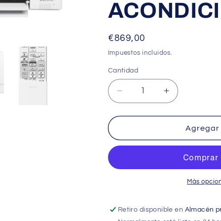
ACONDIC
Precio
€869,00
habitual
Impuestos incluidos.
Cantidad
Cantidad
Reducir
Aumentar
cantidad
cantidad
para
para
MITSUBISHI
MITSUBISHI
Agregar 
MSZ-
MSZ-
AY35VGK
AY35VGK
-
-
AIRE
AIRE
ACONDICIONADO
ACONDICI
Más opcio
Retiro disponible en
Almacén pr