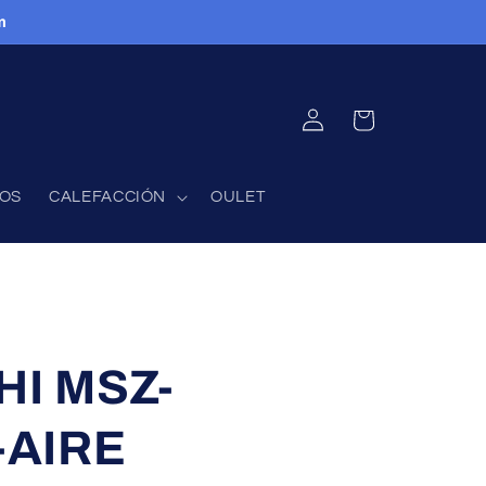
m
INICIAR
CARRITO
SESIÓN
FOS
CALEFACCIÓN
OULET
HI MSZ-
-AIRE