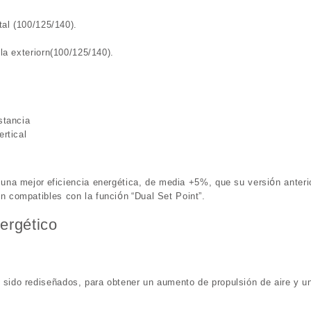
tal (100/125/140).
 la exteriorn(100/125/140).
stancia
rtical
)
ó
 una mejor
eficiencia energética
, de media +5%, que su versi
n anteri
ó
n compatibles con la funci
n
“
Dual Set Point
”
.
ergético
n sido redise
ñ
ados, para obtener un aumento de propulsi
ó
n de aire y u