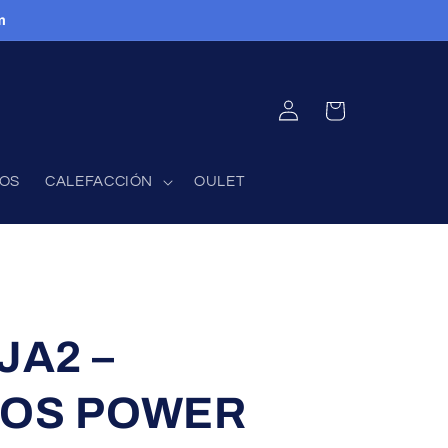
m
INICIAR
CARRITO
SESIÓN
FOS
CALEFACCIÓN
OULET
JA2 –
OS POWER