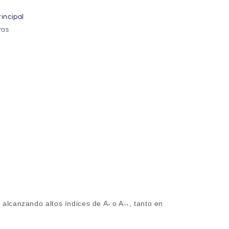
incipal
ras
, alcanzando altos
í
ndices de A
o A
, tanto en
+
++