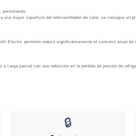
, permitiendo
 a una mayor superficie del intercambiador de calor, se consigue un p
ishi Electric permiten reducir significativamente el consumo anual de 
 a carga parcial con una reducci
ó
n en la perdida de presi
ó
n de refri
🔒