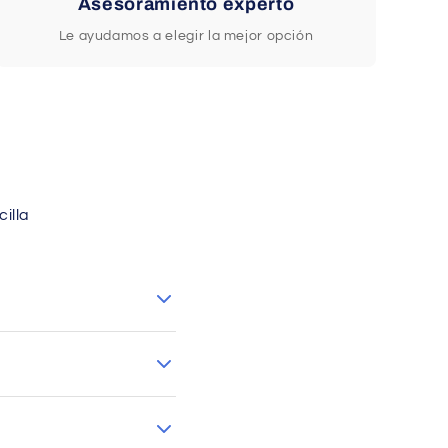
Asesoramiento experto
Le ayudamos a elegir la mejor opción
illa
(excepto Canarias).
sulte las condiciones