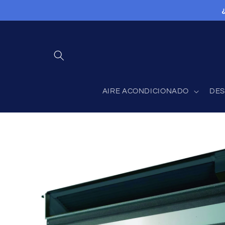
Ir
directamente
al contenido
AIRE ACONDICIONADO
DES
Ir
directamente
a la
información
del producto