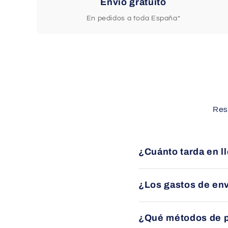
Envío gratuito
En pedidos a toda España*
Res
¿Cuánto tarda en l
Los envíos se entregan 
¿Los gastos de env
Sí, ofrecemos envío grat
¿Qué métodos de 
específicas en cada pro