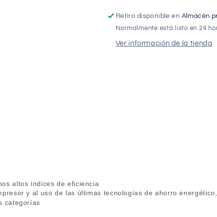
ELECTRIC
ELECTRIC
Retiro disponible en
Almacén pr
Normalmente está listo en 24 ho
Ver información de la tienda
nos altos
í
ndices de eficiencia
mpresor y al uso de las
ú
ltimas tecnolog
í
as de ahorro energ
é
tico
s categor
í
as