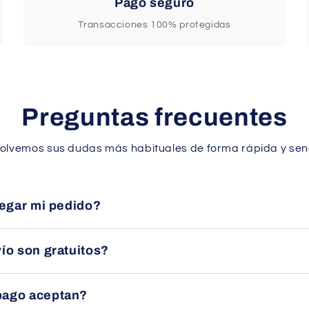
Pago seguro
Transacciones 100% protegidas
Preguntas frecuentes
olvemos sus dudas más habituales de forma rápida y senc
legar mi pedido?
en un plazo aproximado de 24 a 48 horas en España peninsular 
ío son gratuitos?
uito en la mayoría de pedidos dentro de España peninsular. Con
pago aceptan?
ducto.