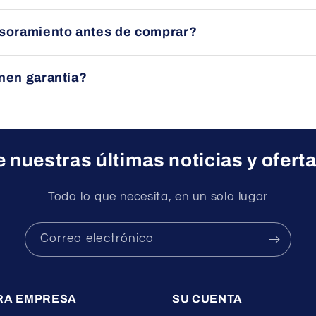
nsferencia bancaria, tarjeta (Visa/Mastercard) o PayPal, siem
esoramiento antes de comprar?
quipo le asesorará sin compromiso para ayudarle a elegir el p
nen garantía?
ctos cuentan con garantía oficial del fabricante.
 nuestras últimas noticias y ofert
Todo lo que necesita, en un solo lugar
Correo electrónico
RA EMPRESA
SU CUENTA