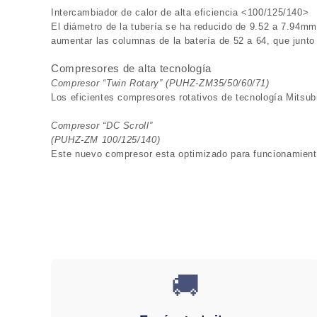
Intercambiador de calor de alta eficiencia <100/125/140>
El di
á
metro de la tuber
í
a se ha reducido de 9.52 a 7.94mm
aumentar las columnas de la bater
í
a de 52 a 64, que junto
Compresores de alta tecnología
Compresor “Twin Rotary” (PUHZ-ZM35/50/60/71)
Los eficientes compresores rotativos de tecnolog
í
a Mitsub
Compresor “DC Scroll”
(PUHZ-ZM 100/125/140)
Este nuevo compresor esta optimizado para funcionamiento
🚚