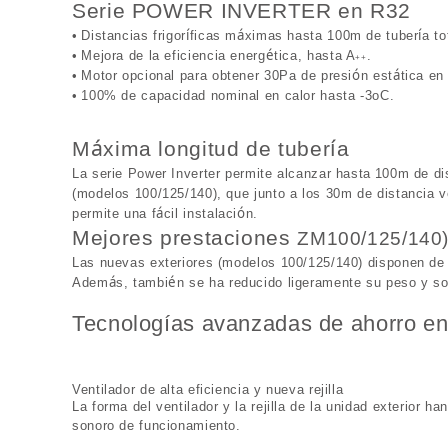
Serie POWER INVERTER en R32
í
á
í
•
Distancias frigor
ficas m
ximas hasta 100m de tuber
a to
é
•
Mejora de la eficiencia energ
tica, hasta A
.
++
ó
á
•
Motor opcional para obtener 30Pa de presi
n est
tica en
•
100% de capacidad nominal en calor hasta -3oC.
á
í
M
xima longitud de tuber
a
La serie Power Inverter permite alcanzar hasta
100m de di
(modelos 100/125/140), que junto a los 30m de distancia ve
á
ó
permite una f
cil instalaci
n.
Mejores prestaciones
ZM100/125/140
Las nuevas exteriores (modelos 100/125/140) disponen de
á
é
Adem
s, tambi
n se ha reducido ligeramente su peso y so
Tecnologías avanzadas de ahorro en
Ventilador de alta eficiencia y nueva rejilla
La forma del ventilador y la rejilla de la unidad exterior ha
sonoro de funcionamiento.