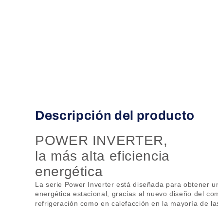
Descripción del producto
POWER INVERTER,
la más alta eficiencia
energética
La serie Power Inverter est
á
dise
ñ
ada para obtener u
energ
é
tica estacional, gracias al nuevo dise
ñ
o del co
refrigeraci
ó
n como en calefacci
ó
n en la mayor
í
a de la