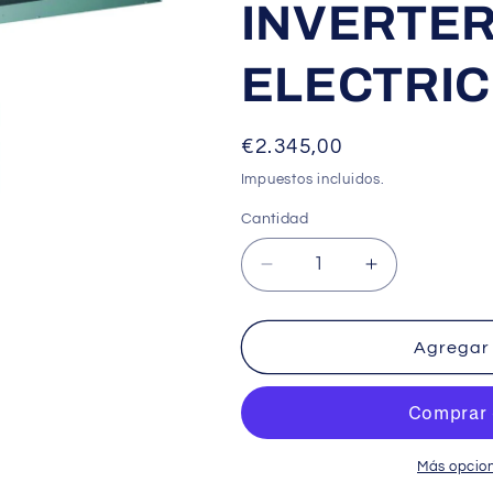
INVERTER
ELECTRIC
Precio
€2.345,00
habitual
Impuestos incluidos.
Cantidad
Cantidad
Reducir
Aumentar
cantidad
cantidad
para
para
MPEZ-
MPEZ-
Agregar 
60VJA2
60VJA2
–
–
CONDUCTOS
CONDUCTO
POWER
POWER
INVERTER
INVERTER
Más opcio
MITSUBISHI
MITSUBISHI