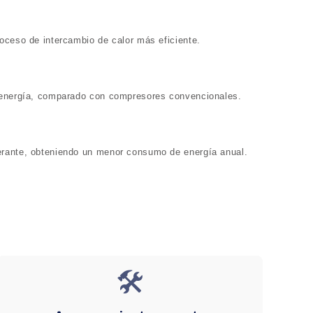
roceso de intercambio de calor m
á
s eficiente.
energ
í
a, comparado con compresores convencionales.
gerante, obteniendo un menor consumo de energ
í
a anual.
🛠️